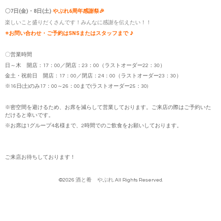
〇7日(金)・8日(土)
やぶれ6周年感謝祭🎉
楽しいこと盛りだくさんです！みんなに感謝を伝えたい！！
※
お問い合わせ・ご予約はSNSまたはスタッフまで ♪
〇営業時間
日～木 開店：17：00／閉店：23：00（ラストオーダー22：30）
金土・祝前日 開店：17：00／閉店：24：00（ラストオーダー23：30）
※16日(土)のみ17：00～26：00まで(ラストオーダー25：30)
※密空間を避けるため、お席を減らして営業しております。ご来店の際はご予約いた
だけると幸いです。
※お席は1グループ4名様まで、2時間でのご飲食をお願いしております。
ご来店お待ちしております！
©2026
酒と肴 やぶれ
. All Rights Reserved.