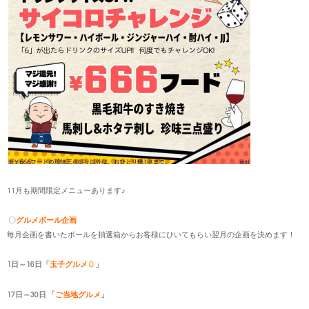
11月も期間限定メニューあります♪
〇
グルメボール企画
毎月企画を書いたボールを抽選箱からお客様にひいてもらい翌月の企画を決めます！
1日～16日「
玉子グルメ
🥚
」
17日～30日 「
ご当地グルメ
」