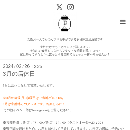
女性お一人でものんびり食事ができる女性限定居酒屋です
女性だけでもっとゆるりと語らいたい
美味しい食事をしながらフラットな時間を過ごしたい
News
家に帰ってきたようなほっとする空間でちょっと一杯やりませんか？
2024
02
26
/
/
12:25
3月の店休日
3月は店休日なしで営業いたします。
※3月の毎週 月~水曜日はご当地グルメDay！
3月は中部地方のグルメです。お楽しみに！
その他イベント等はInstagramをご覧ください。
※営業時間 → 開店：17：00／閉店：24：00（ラストオーダー23：30）
※密空間を避けるため、お席を減らして営業しております。ご来店の際はご予約いた