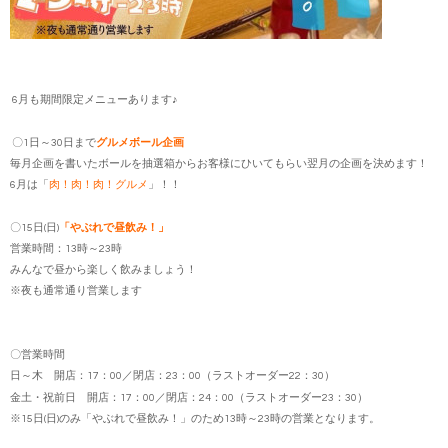
6月も期間限定メニューあります♪
〇1日～30日まで
グルメボール企画
毎月企画を書いたボールを抽選箱からお客様にひいてもらい翌月の企画を決めます！
6月は「
肉！肉！肉！グルメ
」！！
〇15日(日)
「やぶれで昼飲み！」
営業時間：13時～23時
みんなで昼から楽しく飲みましょう！
※夜も通常通り営業します
〇営業時間
日～木 開店：17：00／閉店：23：00（ラストオーダー22：30）
金土・祝前日 開店：17：00／閉店：24：00（ラストオーダー23：30）
※15日(日)のみ「やぶれで昼飲み！」のため13時～23時の営業となります。