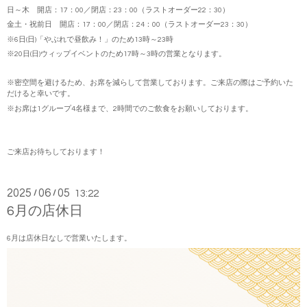
日～木 開店：17：00／閉店：23：00（ラストオーダー22：30）
金土・祝前日 開店：17：00／閉店：24：00（ラストオーダー23：30）
※6日(日)「やぶれで昼飲み！」のため13時～23時
※20日(日)ウィップイベントのため17時～3時の営業となります。
※密空間を避けるため、お席を減らして営業しております。ご来店の際はご予約いた
だけると幸いです。
※お席は1グループ4名様まで、2時間でのご飲食をお願いしております。
ご来店お待ちしております！
2025
06
05
/
/
13:22
6月の店休日
6月は店休日なしで営業いたします。