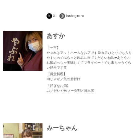
X
Instagram
あすか
【一言】
やぶれはアットホームなお店です😆 女性ひとりでも入り
やすいのでふらっと飲みに来てくださいね🍶❤あとやぶ
れ飯めっちゃ美味しくてプライベートでも来ちゃうぐら
い好きです笑
【得意料理】
肉じゃが／魚の煮付け
【好きなお酒】
JJ／だいやめソーダ割／日本酒
みーちゃん