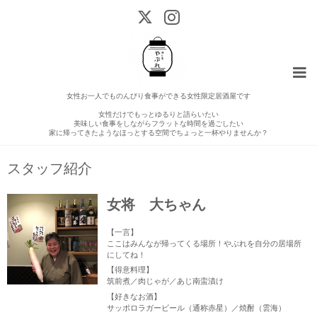
女性お一人でものんびり食事ができる女性限定居酒屋です
女性だけでもっとゆるりと語らいたい
美味しい食事をしながらフラットな時間を過ごしたい
家に帰ってきたようなほっとする空間でちょっと一杯やりませんか？
スタッフ紹介
女将 大ちゃん
【一言】
ここはみんなが帰ってくる場所！やぶれを自分の居場所
にしてね！
【得意料理】
筑前煮／肉じゃが／あじ南蛮漬け
【好きなお酒】
サッポロラガービール（通称赤星）／焼酎（雲海）