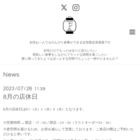
女性お一人でものんびり食事ができる女性限定居酒屋です
女性だけでもっとゆるりと語らいたい
美味しい食事をしながらフラットな時間を過ごしたい
家に帰ってきたようなほっとする空間でちょっと一杯やりませんか？
News
2023
07
28
/
/
11:39
8月の店休日
8月の店休日は8/1（火）2（水）9（水）となります。
※営業時間 → 開店：17：00／閉店：24：00（ラストオーダー23：30）
※密空間を避けるため、お席を減らして営業しております。ご来店の際はご予約いた
だけると幸いです。