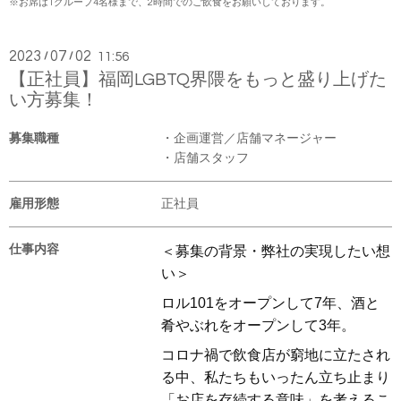
※お席は1グループ4名様まで、2時間でのご飲食をお願いしております。
2023
07
02
/
/
11:56
【正社員】福岡LGBTQ界隈をもっと盛り上げた
い方募集！
募集職種
・企画運営／店舗マネージャー
・店舗スタッフ
雇用形態
正社員
仕事内容
＜募集の背景・弊社の実現したい想
い＞
ロル101をオープンして7年、酒と
肴やぶれをオープンして3年。
コロナ禍で飲食店が窮地に立たされ
る中、私たちもいったん立ち止まり
「お店を存続する意味」を考えるこ