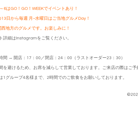
3～6はGO！GO！WEEKでイベントあり！
の13日から毎週 月~水曜日はご当地グルメDay！
関西地方のグルメです。お楽しみに！
ト詳細はInstagramをご覧ください。
時間 → 開店：17：00／閉店：24：00（ラストオーダー23：30）
間を避けるため、お席を減らして営業しております。ご来店の際はご予
は1グループ4名様まで、2時間でのご飲食をお願いしております。
©20