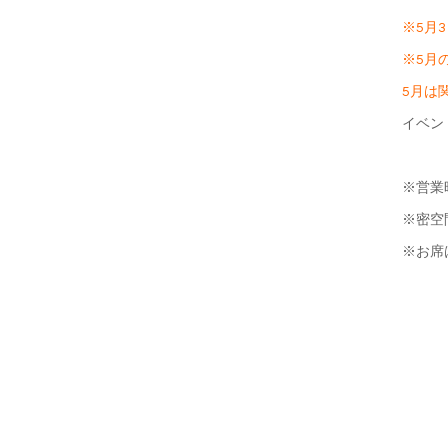
※5月
※5月
5月は
イベン
※営業
※密空
※お席