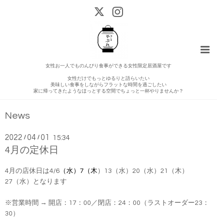
女性お一人でものんびり食事ができる女性限定居酒屋です
女性だけでもっとゆるりと語らいたい
美味しい食事をしながらフラットな時間を過ごしたい
家に帰ってきたようなほっとする空間でちょっと一杯やりませんか？
News
2022
04
01
/
/
15:34
4月の定休日
4月の店休日は4/6
（水）7（木
）13（水）20
（
水
）21（木）
27（水）となります
※営業時間 → 開店：17：00／閉店：24：00（ラストオーダー23：
30）