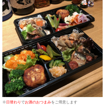
※
日替わり
で
お酒のおつまみ
をご用意します