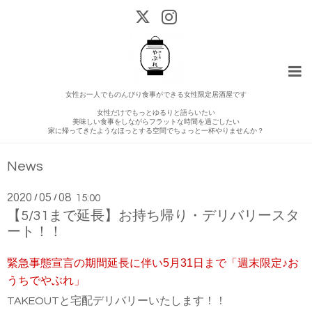
女性お一人でものんびり食事ができる女性限定居酒屋です
女性だけでもっとゆるりと語らいたい
美味しい食事をしながらフラットな時間を過ごしたい
家に帰ってきたようなほっとする空間でちょっと一杯やりませんか？
News
2020
05
08
/
/
15:00
【5/31まで延長】お持ち帰り・デリバリースタ
ート！！
緊急事態宣言の期間延長に伴い5月31日まで「週末限定♪お
うちでやぶれ」
TAKEOUTと宅配デリバリーいたします！！