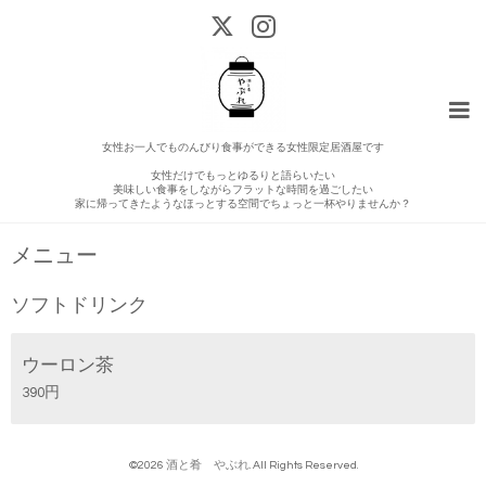
女性お一人でものんびり食事ができる女性限定居酒屋です
女性だけでもっとゆるりと語らいたい
美味しい食事をしながらフラットな時間を過ごしたい
家に帰ってきたようなほっとする空間でちょっと一杯やりませんか？
メニュー
ソフトドリンク
ウーロン茶
390円
©2026
酒と肴 やぶれ
. All Rights Reserved.