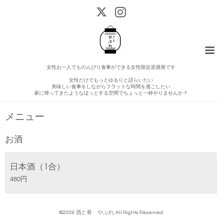
女性お一人でものんびり食事ができる女性限定居酒屋です
女性だけでもっとゆるりと語らいたい
美味しい食事をしながらフラットな時間を過ごしたい
家に帰ってきたようなほっとする空間でちょっと一杯やりませんか？
メニュー
お酒
日本酒（1合）
480円
©2026
酒と肴 やぶれ
. All Rights Reserved.